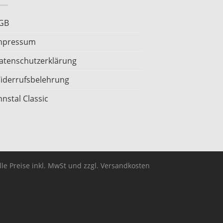
GB
mpressum
atenschutzerklärung
iderrufsbelehrung
nnstal Classic
lle Preise inkl. MwSt und zzgl. Versandkosten