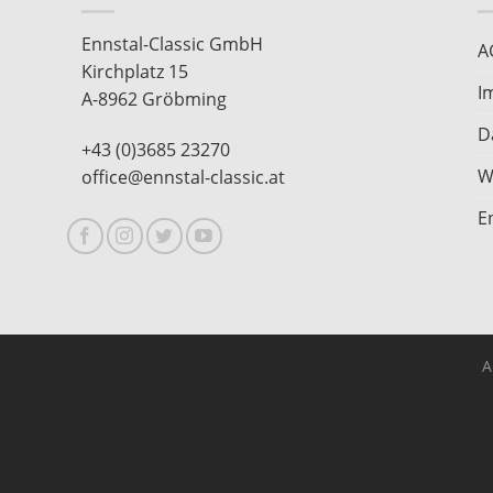
Ennstal-Classic GmbH
A
Kirchplatz 15
I
A-8962 Gröbming
D
+43 (0)3685 23270
W
office@ennstal-classic.at
E
A