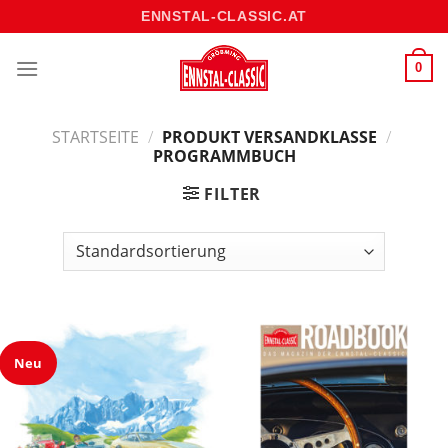
Skip
ENNSTAL-CLASSIC.AT
to
content
0
STARTSEITE
/
PRODUKT VERSANDKLASSE
/
PROGRAMMBUCH
FILTER
Neu