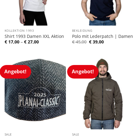
KOLLEKTION 1993
BEKLEIDUNG
Shirt 1993 Damen XXL Aktion
Polo mit Lederpatch | Damen
Ursprünglicher
Aktueller
€
17,00
–
€
27,00
€
45,00
€
39,00
Preis
Preis
war:
ist:
€ 45,00
€ 39,00.
Angebot!
Angebot!
SALE
SALE