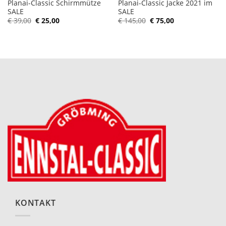
Planai-Classic Schirmmütze
Planai-Classic Jacke 2021 im
SALE
SALE
Ursprünglicher
Aktueller
Ursprünglicher
Aktueller
€
39,00
€
25,00
€
145,00
€
75,00
Preis
Preis
Preis
Preis
war:
ist:
war:
ist:
€ 39,00
€ 25,00.
€ 145,00
€ 75,00.
KONTAKT