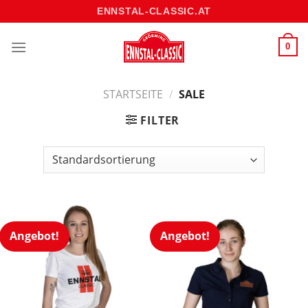
Skip
ENNSTAL-CLASSIC.AT
to
content
0
STARTSEITE
/
SALE
FILTER
Angebot!
Angebot!