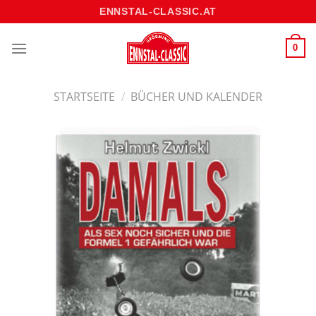
Skip
ENNSTAL-CLASSIC.AT
to
content
0
STARTSEITE
/
BÜCHER UND KALENDER